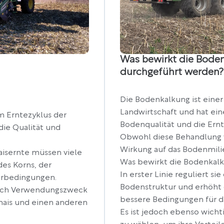
Was bewirkt die Boden
durchgeführt werden?
Die Bodenkalkung ist einer
Landwirtschaft und hat ein
im Erntezyklus der
Bodenqualität und die Ernt
die Qualität und
Obwohl diese Behandlung we
Wirkung auf das Bodenmilie
Maisernte müssen viele
Was bewirkt die Bodenkal
des Korns, der
In erster Linie reguliert s
erbedingungen.
Bodenstruktur und erhöht 
 nach Verwendungszweck
bessere Bedingungen für 
rmais und einen anderen
Es ist jedoch ebenso wichti