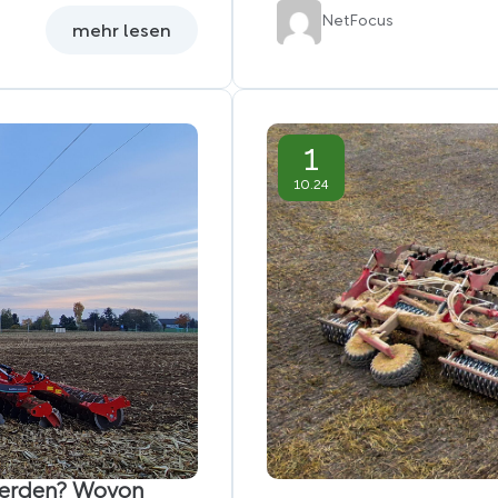
Net
Focus
mehr lesen
1
10.24
 werden? Wovon