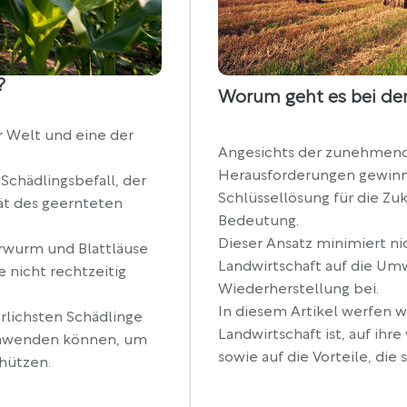
?
Worum geht es bei der
r Welt und eine der
Angesichts der zunehmend
Herausforderungen gewinnt
r Schädlingsbefall, der
Schlüssellösung für die Zu
tät des geernteten
Bedeutung.
Dieser Ansatz minimiert ni
hrwurm und Blattläuse
Landwirtschaft auf die Umw
 nicht rechtzeitig
Wiederherstellung bei.
In diesem Artikel werfen wi
hrlichsten Schädlinge
Landwirtschaft ist, auf ih
anwenden können, um
sowie auf die Vorteile, die s
hützen.