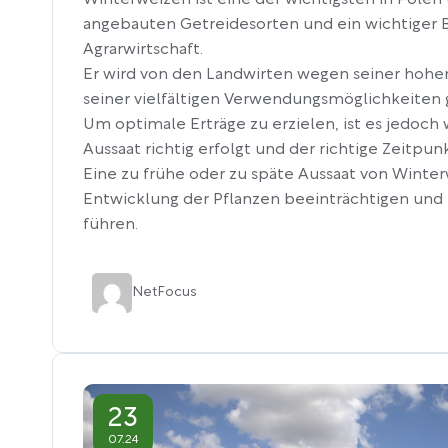
Winterweizen ist eine der wichtigsten in Polen
angebauten Getreidesorten und ein wichtiger B
Agrarwirtschaft.
Er wird von den Landwirten wegen seiner hohen
seiner vielfältigen Verwendungsmöglichkeiten 
Um optimale Erträge zu erzielen, ist es jedoch w
Aussaat richtig erfolgt und der richtige Zeitpun
Eine zu frühe oder zu späte Aussaat von Winte
Entwicklung der Pflanzen beeinträchtigen und 
führen.
Net
Focus
23
07.24