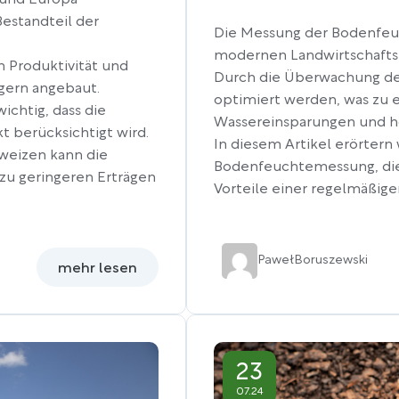
 und Europa
estandteil der
Die Messung der Bodenfeuch
modernen Landwirtschaft
 Produktivität und
Durch die Überwachung de
gern angebaut.
optimiert werden, was zu
ichtig, dass die
Wassereinsparungen und hö
kt berücksichtigt wird.
In diesem Artikel erörtern
rweizen kann die
Bodenfeuchtemessung, die
zu geringeren Erträgen
Vorteile einer regelmäßig
Paweł
Boruszewski
mehr lesen
23
07.24