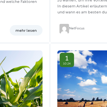
zu wählen, um ihre Vorteil
 und welche Faktoren
In diesem Artikel erläuter
und wann es am besten dur
Net
Focus
mehr lesen
1
10.24