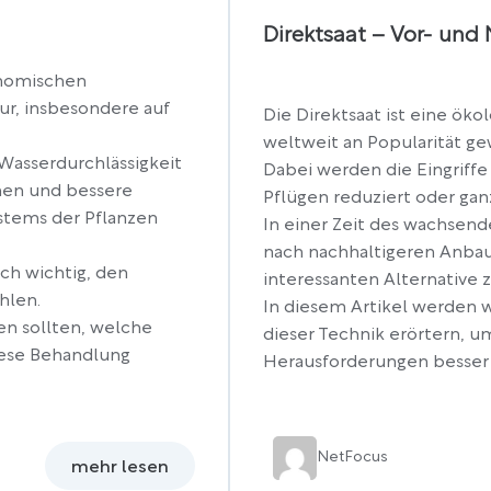
Direktsaat – Vor- und
onomischen
r, insbesondere auf
Die Direktsaat ist eine ök
weltweit an Popularität ge
Wasserdurchlässigkeit
Dabei werden die Eingriffe
hen und bessere
Pflügen reduziert oder gan
stems der Pflanzen
In einer Zeit des wachse
nach nachhaltigeren Anbau
och wichtig, den
interessanten Alternative 
hlen.
In diesem Artikel werden w
en sollten, welche
dieser Technik erörtern, u
iese Behandlung
Herausforderungen besser 
Net
Focus
mehr lesen