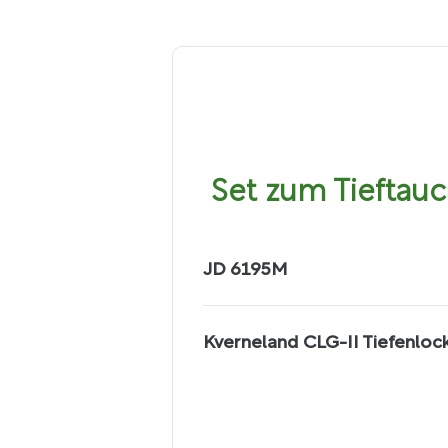
Set zum Tieftau
JD 6195M
Traktor mit einer maximale
Kverneland CLG-II Tiefenloc
Anzahl der Zinken: 7
Transportbreite: 2,20 m
Arbeitsbreite: 1,20 – 2,25 