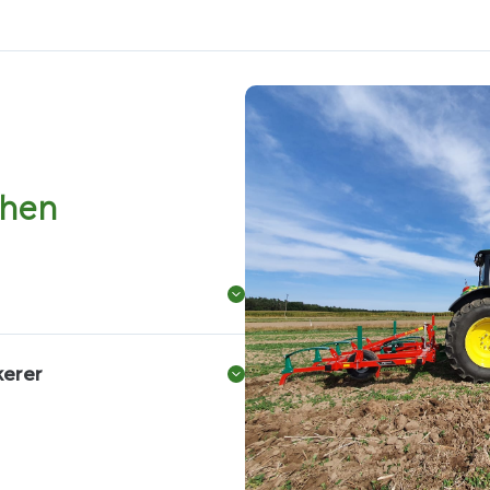
chen
n Leistung von 216 PS.
kerer
m